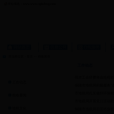
本站域名：
www.www.cqindusg.com
您当前位置：
首页
>>
税收宣传
工作动态
税收宣传
·我市工会经费将由地税
工作动态
·铜陵市地税局积极服务“走
·市地税局扎实做好环保
税收要闻
·市地税局开展党日活动助
地税文化
·铜陵市地税局召开环保