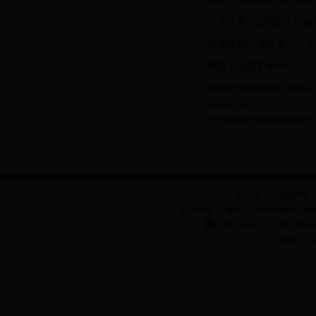
·郊区分局在郊区第十届运
·市局开展“提升组织力 展现
·市地税局开展喜迎十九
·廉政书画摄影展示
·铜陵市地税局9月“党员
/tltaxswdt .html
·市地税局五举措做好全国
设为首页
|
收藏本站
|
主办单位: 安徽省365bet官网备用 地址
皖ICP备05013738号
网站标
声明：具