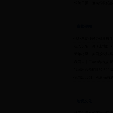
·铜陵日报：落实税收优惠政
税收要闻
·税务系统便民办税取得显著
·租入设备、流转土地如何
·新年将至，美国减税法案面
·我国未来三年继续免征
·我国出台船舶吨税法2018
·我国出台烟叶税法 保持2
地税文化